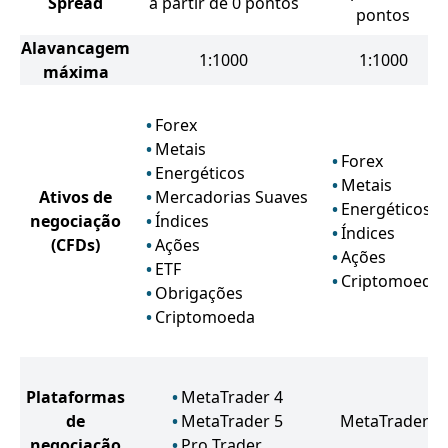
Spread
a partir de 0 pontos
pontos
Alavancagem
1:1000
1:1000
máxima
Forex
Metais
Forex
Energéticos
Metais
Ativos de
Mercadorias Suaves
Energéticos
negociação
Índices
Índices
(CFDs)
Ações
Ações
ETF
Criptomoeda
Obrigações
Criptomoeda
Plataformas
MetaTrader 4
de
MetaTrader 5
MetaTrader 4
negociação
Pro Trader