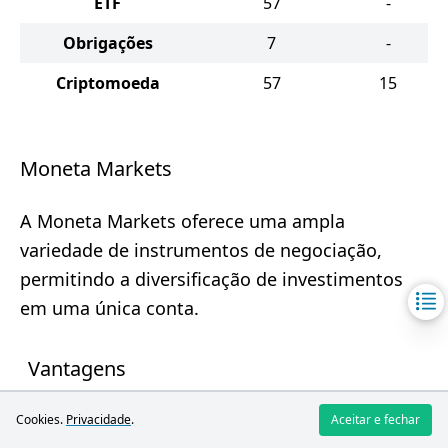
ETF
57
-
Obrigações
7
-
Criptomoeda
57
15
Moneta Markets
A Moneta Markets oferece uma ampla
variedade de instrumentos de negociação,
permitindo a diversificação de investimentos
em uma única conta.
Vantagens
Mais de 1000 instrumentos
Cookies.
Privacidade
.
Aceitar e fechar
Conta única para todos os ativos