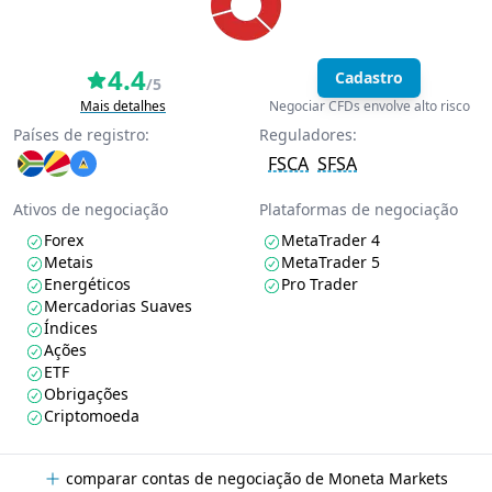
4.4
Cadastro
/5
Mais detalhes
Negociar CFDs envolve alto risco
Países de registro:
Reguladores:
FSCA
SFSA
Ativos de negociação
Plataformas de negociação
Forex
MetaTrader 4
Metais
MetaTrader 5
Energéticos
Pro Trader
Mercadorias Suaves
Índices
Ações
ETF
Obrigações
Criptomoeda
comparar contas de negociação de Moneta Markets