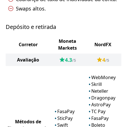
Swaps altos.
Depósito e retirada
Moneta
Corretor
NordFX
Markets
4.3
4
Avaliação
/5
/5
WebMoney
Skrill
Neteller
Dragonpay
AstroPay
FasaPay
TC Pay
SticPay
FasaPay
Métodos de
Swift
Boleto