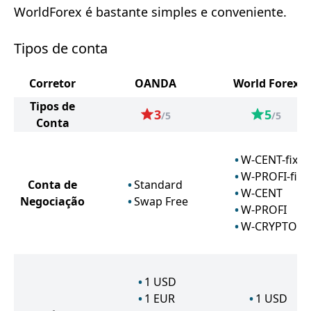
WorldForex é bastante simples e conveniente.
Tipos de conta
Corretor
OANDA
World Forex
Tipos de
3
5
/5
/5
Conta
W-CENT-fix
W-PROFI-fix
Conta de
Standard
W-CENT
Negociação
Swap Free
W-PROFI
W-CRYPTO
1
USD
1
EUR
1
USD