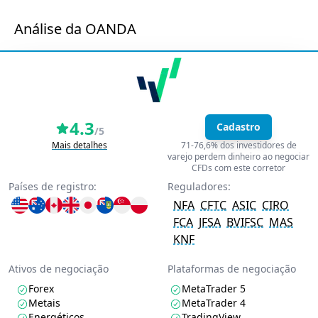
Análise da OANDA
4.3
Cadastro
/5
Mais detalhes
71-76,6% dos investidores de
varejo perdem dinheiro ao negociar
CFDs com este corretor
Países de registro:
Reguladores:
NFA
CFTC
ASIC
CIRO
FCA
JFSA
BVIFSC
MAS
KNF
Ativos de negociação
Plataformas de negociação
Forex
MetaTrader 5
Metais
MetaTrader 4
Energéticos
TradingView