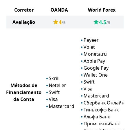
Corretor
OANDA
World Forex
4
4.5
Avaliação
/5
/5
Payeer
Volet
Moneta.ru
Apple Pay
Google Pay
Wallet One
Skrill
Swift
Métodos de
Neteller
Visa
Financiamento
Swift
Mastercard
da Conta
Visa
Сбербанк Онлайн
Mastercard
Тинькофф Банк
Альфа Банк
Промсвязьбанк