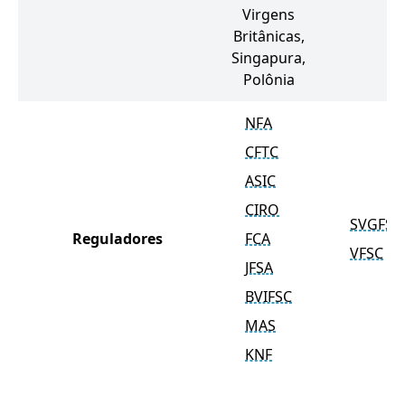
Virgens
Britânicas,
Singapura,
Polônia
NFA
CFTC
ASIC
CIRO
SVGFSA
Reguladores
FCA
VFSC
JFSA
BVIFSC
MAS
KNF