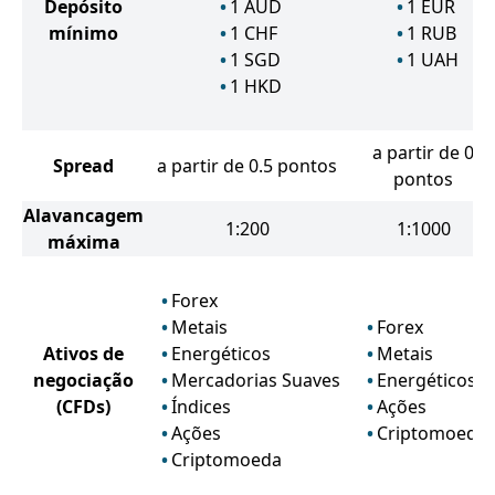
Depósito
1
AUD
1
EUR
mínimo
1
CHF
1
RUB
1
SGD
1
UAH
1
HKD
a partir de 0
Spread
a partir de 0.5 pontos
pontos
Alavancagem
1:200
1:1000
máxima
Forex
Metais
Forex
Ativos de
Energéticos
Metais
negociação
Mercadorias Suaves
Energéticos
(CFDs)
Índices
Ações
Ações
Criptomoeda
Criptomoeda