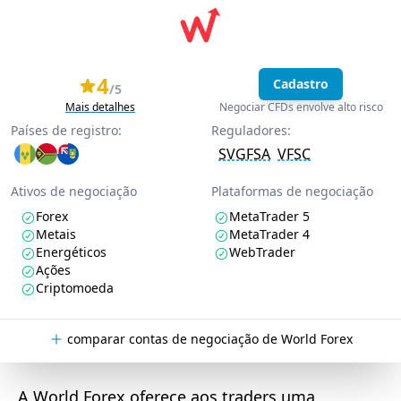
4
Cadastro
/5
Mais detalhes
Negociar CFDs envolve alto risco
Países de registro:
Reguladores:
SVGFSA
VFSC
Ativos de negociação
Plataformas de negociação
Forex
MetaTrader 5
Metais
MetaTrader 4
Energéticos
WebTrader
Ações
Criptomoeda
comparar contas de negociação de World Forex
A World Forex oferece aos traders uma