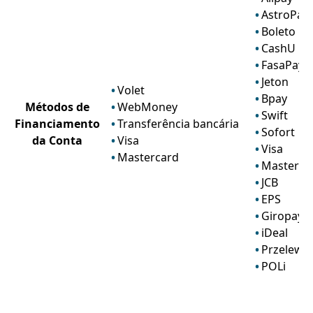
AstroPay
Boleto
CashU
FasaPay
Jeton
Volet
Bpay
Métodos de
WebMoney
Swift
Financiamento
Transferência bancária
Sofort
da Conta
Visa
Visa
Mastercard
Masterca
JCB
EPS
Giropay
iDeal
Przelewy
POLi