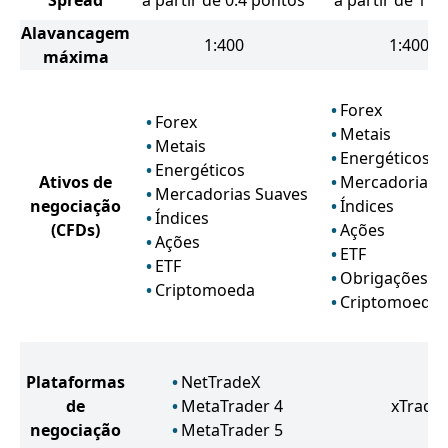
Spread
a partir de 0.4 pontos
a partir de 1 p
Alavancagem
1:400
1:400
máxima
Forex
Forex
Metais
Metais
Energéticos
Energéticos
Ativos de
Mercadorias 
Mercadorias Suaves
negociação
Índices
Índices
(CFDs)
Ações
Ações
ETF
ETF
Obrigações
Criptomoeda
Criptomoeda
Plataformas
NetTradeX
de
MetaTrader 4
xTrade
negociação
MetaTrader 5