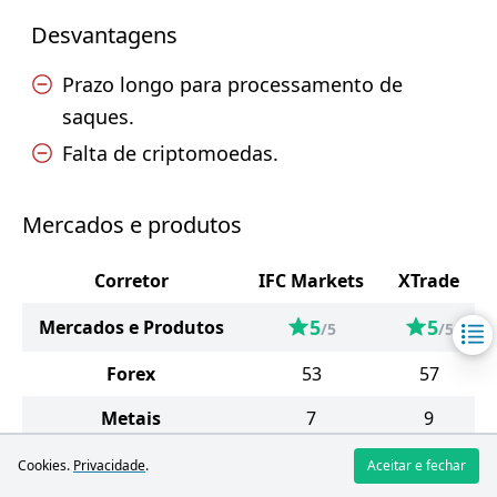
Desvantagens
Prazo longo para processamento de
saques.
Falta de criptomoedas.
Mercados e produtos
Corretor
IFC Markets
XTrade
5
5
Mercados e Produtos
/5
/5
Forex
53
57
Metais
7
9
Energéticos
4
5
Cookies.
Privacidade
.
Aceitar e fechar