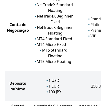
NetTradeX Standard
Floating
NetTradeX Beginner
Standar
Fixed
Conta de
Platinu
NetTradeX Beginner
Negociação
Premiu
Floating
VIP
MT4 Standard Fixed
MT4 Micro Fixed
MT5 Standard
Floating
MT5 Micro Floating
1
USD
Depósito
1
EUR
250
US
mínimo
100
JPY