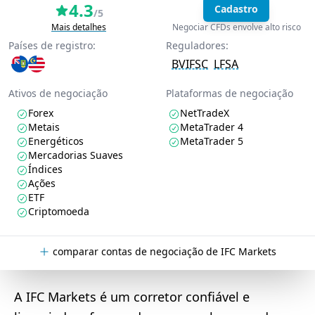
4.3
Cadastro
/5
Mais detalhes
Negociar CFDs envolve alto risco
Países de registro:
Reguladores:
BVIFSC
LFSA
Ativos de negociação
Plataformas de negociação
Forex
NetTradeX
Metais
MetaTrader 4
Energéticos
MetaTrader 5
Mercadorias Suaves
Índices
Ações
ETF
Criptomoeda
comparar contas de negociação de IFC Markets
A IFC Markets é um corretor confiável e